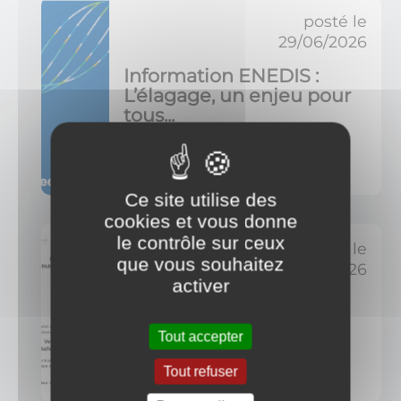
h
posté le
é
29/06/2026
e
s
Information ENEDIS :
L’élagage, un enjeu pour
tous...
Cliquer su le lien : enedis-
elagage.pdf ...
Ce site utilise des
cookies et vous donne
le contrôle sur ceux
posté le
que vous souhaitez
03/06/2026
activer
RÉUNION PUBLIQUE
PARTICIPATION
Tout accepter
CITOYENNE
Tout refuser
...