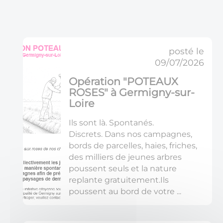
6
posté le
a
09/07/2026
c
t
Opération "POTEAUX
u
ROSES" à Germigny-sur-
a
Loire
l
i
Ils sont là. Spontanés.
t
Discrets. Dans nos campagnes,
é
bords de parcelles, haies, friches,
s
des milliers de jeunes arbres
a
poussent seuls et la nature
f
replante gratuitement.Ils
f
poussent au bord de votre ...
i
c