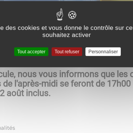
ise des cookies et vous donne le contrôle sur 
souhaitez activer
s ménagères
INFORMATION
Tout accepter
Tout refuser
Personnaliser
nicule, nous vous informons que les 
de l'après-midi se feront de 17h00
2 août inclus.
alités