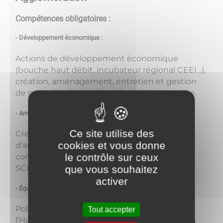
Compétences obligatoires :
- Développement économique :
Actions de développement économique
(bouche haut débit, incubateur régional CEEI…),
création, aménagement, entretien et gestion
de parcs d’activités d’intérêt communautaire.
- Aménagement de l’espace communautaire :
Ce site utilise des
Création et réalisation de zones
cookies et vous donne
d’aménagement concerté d’intérêt
le contrôle sur ceux
communautaire, schéma directeur (valant
SCOT), organisation des transports urbains.
que vous souhaitez
activer
- Équilibre social de l’habitat :
Politique du logement, Programme Local de
Tout accepter
l’Habitat (PLH), actions et aides financières en