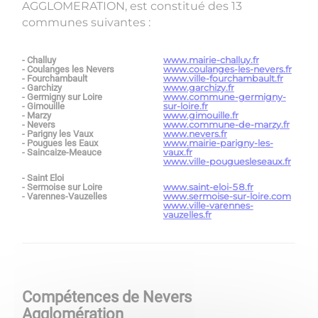
AGGLOMERATION, est constitué des 13
communes suivantes :
- Challuy
www.mairie-challuy.fr
- Coulanges les Nevers
www.coulanges-les-nevers.fr
- Fourchambault
www.ville-fourchambault.fr
- Garchizy
www.garchizy.fr
- Germigny sur Loire
www.commune-germigny-
- Gimouille
sur-loire.fr
- Marzy
www.gimouille.fr
- Nevers
www.commune-de-marzy.fr
- Parigny les Vaux
www.nevers.fr
- Pougues les Eaux
www.mairie-parigny-les-
- Saincaize-Meauce
vaux.fr
www.ville-pouguesleseaux.fr
- Saint Eloi
- Sermoise sur Loire
www.saint-eloi-58.fr
- Varennes-Vauzelles
www.sermoise-sur-loire.com
www.ville-varennes-
vauzelles.fr
Compétences de Nevers
Agglomération