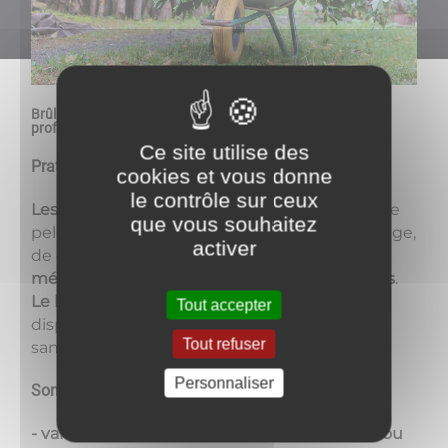
Brûlage à l'air libre des déchets verts des particuliers et des
professionnels :
Ce site utilise des
Pratique interdite.
cookies et vous donne
le contrôle sur ceux
Les déchets verts
(éléments issus de tonte de
que vous souhaitez
pelouses, taille de haies et d'arbustes, d'élagage,
activer
de débroussaillement etc…)
produits par des
ménages constituent des déchets ménagers
.
Le brûlage en est interdit
en vertu des
Tout accepter
dispositions de l'article 84 du règlement
Tout refuser
sanitaire départemental type.
Personnaliser
Sont à privilégier les solutions :
-
valorisation sur place : paillage avec broyat ou