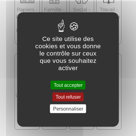
Papiers -
Famille -
Social -
Travail -
Citoyenn
Scolarité
Santé
Formatio
eté -
n
Élections
Ce site utilise des
cookies et vous donne
le contrôle sur ceux
que vous souhaitez
activer
Tout accepter
Logemen
Transport
Argent -
Justice
Tout refuser
t
s -
Impôts -
Personnaliser
Mobilité
Consom
mation