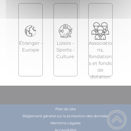
Étranger -
Loisirs -
Associatio
Europe
Sports -
ns,
Culture
fondation
s et fonds
de
dotation
Plan du site
Règlement général sur la protection des données
Mentions Légales
Accessibilité