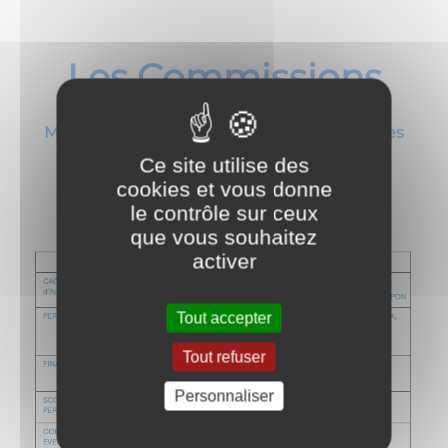
Les Commissions
Monsieur le Maire est Président de toutes les
Commissions :
Ce site utilise des
cookies et vous donne
le contrôle sur ceux
que vous souhaitez
activer
Tout accepter
Tout refuser
Personnaliser