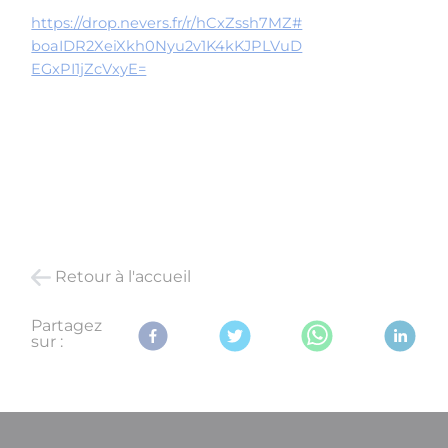
https://drop.nevers.fr/r/
hCxZssh7MZ#
boaIDR2XeiXkh0Nyu2v1K4kKJPLVuD
EGxPI1jZcVxyE=
Retour à l'accueil
Partagez
sur :