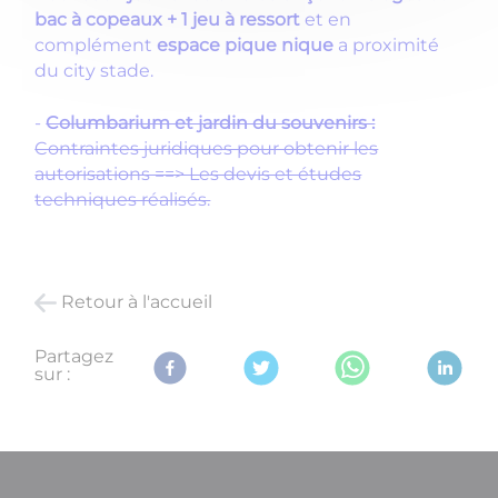
bac à copeaux + 1 jeu à ressort
et en
complément
espace pique nique
a proximité
du city stade.
-
Columbarium et jardin du souvenirs :
Contraintes juridiques pour obtenir les
autorisations ==> Les devis et études
techniques réalisés.
Retour à l'accueil
Partagez
sur :