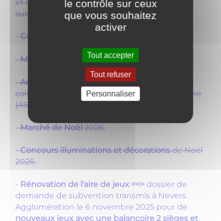
le contrôle sur ceux
et études techniques réalisés, dossiers de
subventions en cours.
que vous souhaitez
activer
-
Concours Fleurissement été
2026.
Tout accepter
-
Marché d'été
le 20 juin 2026.
Tout refuser
-
Arbre et spectacle de Noël
2026 en
collaboration avec les associations la commune
Personnaliser
(ASCL, comité des fêtes et RPI) .
-
Marché de Noël
2026.
-
Concours illuminations et décorations
de Noël
2026.
-
Rénovation de l'aire de jeux ==>
dossier de
demande de subvention transmis à Nevers
Agglomération le 6 novembre 2025 pour de
nouveaux jeux avec une balançoire 2 sièges et