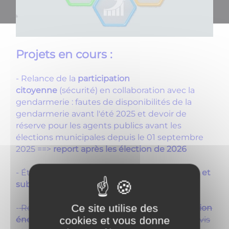
Projets en cours :
- Relance de la
participation
citoyenne
(sécurité) en collaboration avec la
gendarmerie : fautes de disponibilités de la
gendarmerie avant l'été 2025 et devoir de
réserve pour les agents publics avant les
élections municipales depuis le 01 septembre
2025 ==>
report après les élection de 2026
- Études en cours sur les
réfections de voiries et
subventions.
Ce site utilise des
-
Réflexions et devis en cours pour
la rénovation
cookies et vous donne
énergétiques de la salle des Fêtes
==> Les devis