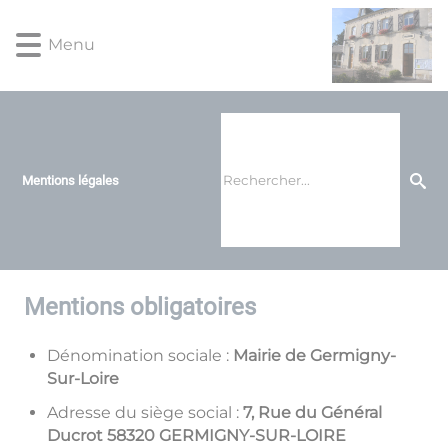
Lien
Lien
Lien
Lien
Panneau de gestion des cookies
d'accès
d'accès
d'accès
d'accès
Menu
rapide
rapide
rapide
rapide
au
au
à
au
menu
contenu
la
pied
principal
recherche
de
page
Mentions légales
Mentions obligatoires
Dénomination sociale :
Mairie de Germigny-
Sur-Loire
Adresse du siège social :
7, Rue du Général
Ducrot 58320 GERMIGNY-SUR-LOIRE