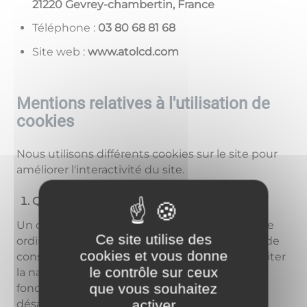
21220 Gevrey-chambertin, France
Téléphone :
86 18 86 08 30
Site web :
www.atolcd.com
Mentions relatives à l'utilisation de
cookies
Nous utilisons différents cookies sur le site pour
améliorer l'interactivité du site.
Qu'est-ce qu'un "cookie" ?
Un cookie est un fichier texte déposé sur votre
Ce site utilise des
ordinateur lors de la visite d'un site. Il permet de
cookies et vous donne
conserver des données utilisateur afin de faciliter
le contrôle sur ceux
la navigation et de permettre certaines
que vous souhaitez
fonctionnalités. Vous pouvez les activer ou les
activer
désactiver.