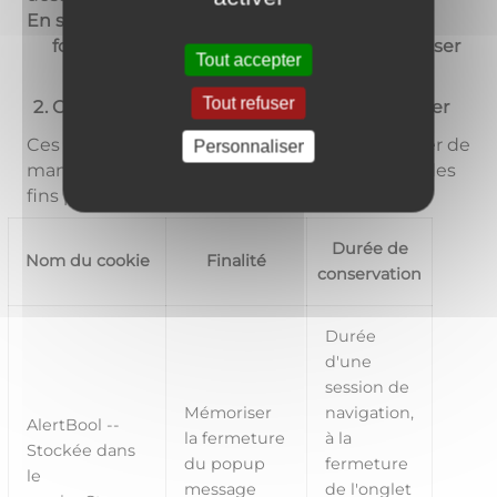
En savoir plus sur les cookies, leur
fonctionnement et les moyens de s'y opposer
Tout accepter
Tout refuser
Cookies nécessaires au site pour fonctionner
Ces cookies permettent au site de fonctionner de
Personnaliser
manière optimale et ils ne sont pas utilisés à des
fins publicitaires.
Durée de
Nom du cookie
Finalité
conservation
Durée
d'une
session de
Mémoriser
navigation,
AlertBool --
la fermeture
à la
Stockée dans
du popup
fermeture
le
message
de l'onglet