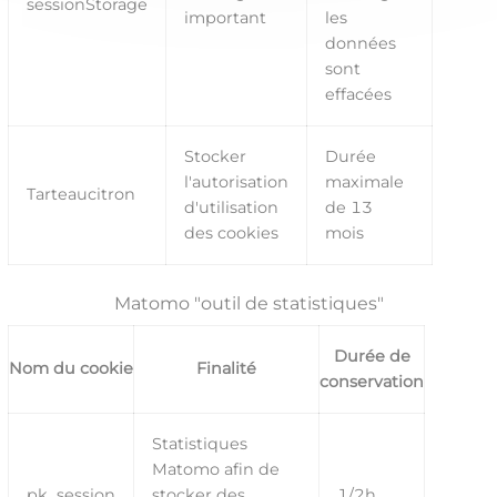
sessionStorage
important
les
données
sont
effacées
Stocker
Durée
l'autorisation
maximale
Tarteaucitron
d'utilisation
de 13
des cookies
mois
Matomo "outil de statistiques"
Durée de
Nom du cookie
Finalité
conservation
Statistiques
Matomo afin de
pk_session
stocker des
1/2h