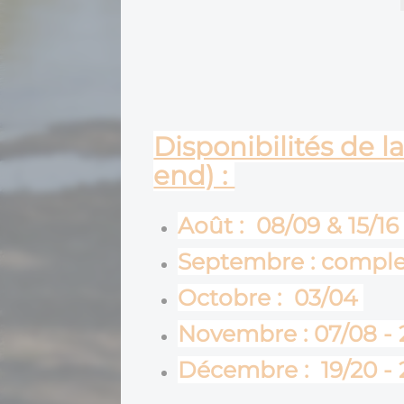
Disponibilités de l
end) :
Août : 08/09 & 15/16
Septembre : comple
Octobre : 03/04
Novembre : 07/08 - 
Décembre : 19/20 -