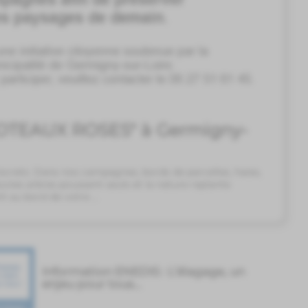
POTEAUX ROSES" à Germigny-
Discrets. Dans nos campagnes, bords de parcelles, haies,
jeunes arbres poussent seuls et la nature replante
t au bord de votre ...
Information ENEDIS : L’élagage, un
enjeu pour tous...