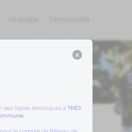
Vie scolaire
Vie municipale
×
n des lignes électriques à
TRÈS
 commune.
pour le compte de Réseau de