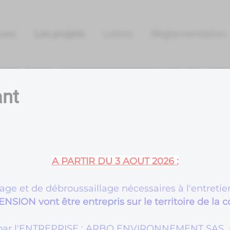
ques
Les projets
Loisirs
Règlementation
ant
A PARTIR DU 3 AOUT 2026 :
age et de débroussaillage nécessaires à l'entretie
NSION vont être entrepris sur le territoire de la
s par l'ENTREPRISE : ARBO ENVIRONNEMENT SAS 