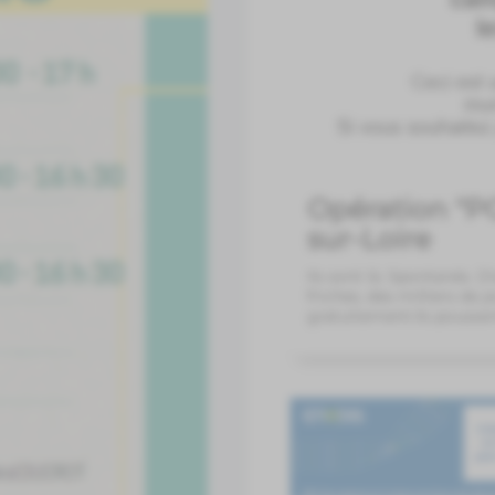
Opération "
sur-Loire
Ils sont là. Spontanés. 
friches, des milliers de 
gratuitement.Ils poussen