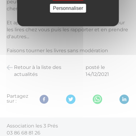
peut être trouver le livre de ses rêves. Il faut
Personnaliser
chercher dans la boite...
Et après ? Vous pourrez emporter des livres pour
les lires chez vous puis les rapporter et en prendre
d'autres...
Faisons tourner les livres sans modération
Retour à la liste des
posté le
actualités
14/12/2021
Partagez
sur :
Association les 3 Prés
03 86 68 81 26